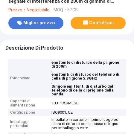
segnale di interferenza con 200m di gamma di
interferenza per carceri e sale esami
Prezzo：Negoziabile
MOQ：5PCS
Miglior prezzo
Contattaci
Descrizione Di Prodotto
emittente di disturbo della prigione
di 200m
,
emittenti di disturbo del telefono di
Evidenziare
cella di prigione 5.8GHz
,
Singole emittenti di disturbo del
telefono di cella di prigione della
banda
Capacità di
100 PCS/MESE
alimentazione
Certificazione
ISO9001, CE
Imballato in cartone in primo luogo ed
Imballaggi
allora di rinforzo con la cassa di legno
particolari
per imballaggio este