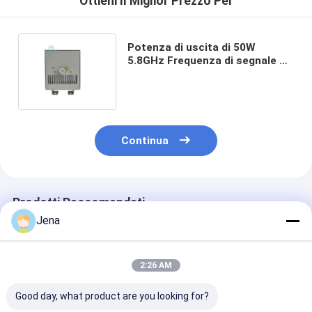
Ottieni Il Miglior Prezzo Per
Potenza di uscita di 50W
5.8GHz Frequenza di segnale di
interferenza con 200m di
gamma di interferenza per
carceri e sale esami
Continua
Prodotti Raccomandati
Jena
2:26 AM
Good day, what product are you looking for?