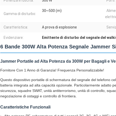
Potenza in uscita:
300 W
Porti:
30~500 (m)
Alime
Gamma di disturbo:
elettri
Caratteristica:
A prova di esplosione
Serviz
Evidenziare:
Emittente di disturbo del segnale del walki
6 Bande 300W Alta Potenza Segnale Jammer Si
Jammer Portatile ad Alta Potenza da 300W per Bagagli e Vei
Fornitore Con 1 Anno di Garanzia! Frequenza Personalizzabile!
Questo dispositivo portatile di schermatura del segnale del telefono cell
batteria integrata ad alta capacità opzionale. Particolarmente adatto per
sicurezza, squadre SWAT, unità antiterrorismo, unità di controllo, squa
negoziazione di ostaggi e controllo di frontiera.
Caratteristiche Funzionali