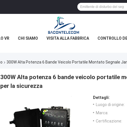
O VR
CHI SIAMO
VISITA ALLA FABBRICA
CONTROLLO DE
lo
300W Alta Potenza 6 Bande Veicolo Portatile Montato Segnale Ja
300W Alta potenza 6 bande veicolo portatile 
per la sicurezza
Dettagli:
Luogo di origine:
Marca:
Certificazione: