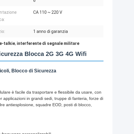
6
ntazione
CA 110 ~ 220 V
ca:
io:
1 anno di garanzia
e-talkie
,
interferente di segnale militare
curezza Blocca 2G 3G 4G Wifi
coli, Blocco di Sicurezza
ulare è facile da trasportare e flessibile da usare, con
 applicazioni in grandi sedi, truppe di fanteria, forze di
dre antiesplosione, squadre EOD, posti di blocco,