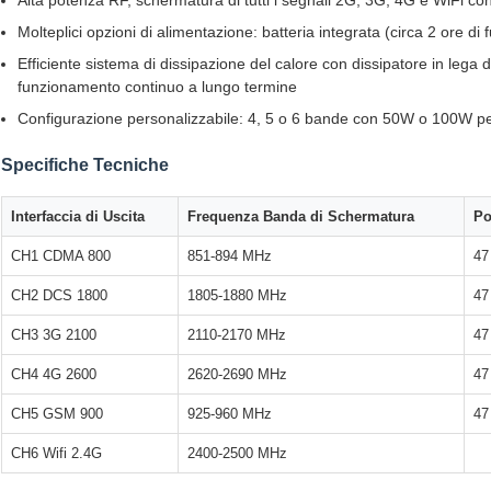
Alta potenza RF, schermatura di tutti i segnali 2G, 3G, 4G e WiFi co
Molteplici opzioni di alimentazione: batteria integrata (circa 2 ore 
Efficiente sistema di dissipazione del calore con dissipatore in lega d
funzionamento continuo a lungo termine
Configurazione personalizzabile: 4, 5 o 6 bande con 50W o 100W pe
Specifiche Tecniche
Interfaccia di Uscita
Frequenza Banda di Schermatura
Po
CH1 CDMA 800
851-894 MHz
47
CH2 DCS 1800
1805-1880 MHz
47
CH3 3G 2100
2110-2170 MHz
47
CH4 4G 2600
2620-2690 MHz
47
CH5 GSM 900
925-960 MHz
47
CH6 Wifi 2.4G
2400-2500 MHz