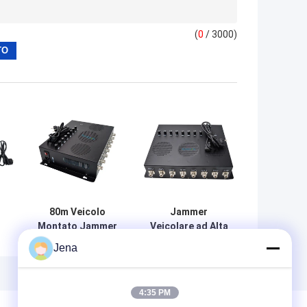
(
0
/ 3000)
i
80m Veicolo
Jammer
Montato Jammer
Veicolare ad Alta
a Lunga Portata
Potenza Nero
Jena
re
con 80 Watt di
80W con 8 Bande
Potenza e
Regolabili e
Ventole di
Portata Fino a
4:35 PM
Raffreddamento
80m