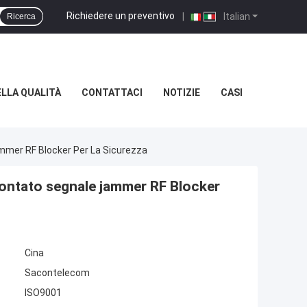
Richiedere un preventivo
|
Italian
Ricerca
LLA QUALITÀ
CONTATTACI
NOTIZIE
CASI
mmer RF Blocker Per La Sicurezza
montato segnale jammer RF Blocker
Cina
Sacontelecom
ISO9001