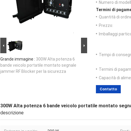
Numero di modell
Termini di pagame
Quantità di ordin
Prezzo:
Imballaggi partico
Tempi di conseg
Grande immagine :
300W Alta potenza 6
bande veicolo portatile montato segnale
Termini di pagam
jammer RF Blocker per la sicurezza
Capacità di alim
Contatto
300W Alta potenza 6 bande veicolo portatile montato segna
descrizione