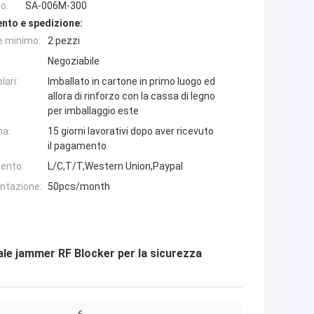
o:
SA-006M-300
nto e spedizione:
e minimo:
2 pezzi
Negoziabile
lari:
Imballato in cartone in primo luogo ed
allora di rinforzo con la cassa di legno
per imballaggio este
na:
15 giorni lavorativi dopo aver ricevuto
il pagamento
ento:
L/C,T/T,Western Union,Paypal
entazione:
50pcs/month
le jammer RF Blocker per la sicurezza