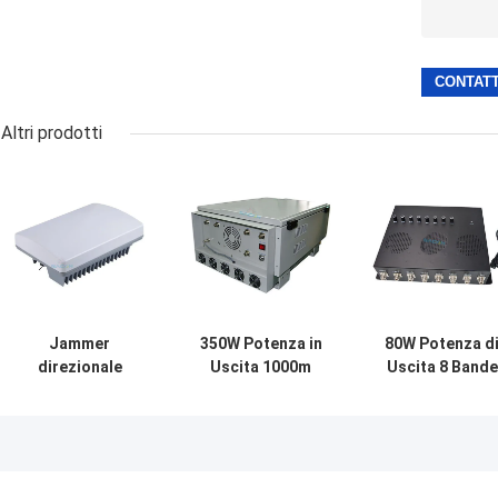
Altri prodotti
Jammer
350W Potenza in
80W Potenza d
direzionale
Uscita 1000m
Uscita 8 Bande
veicolare
Portata Drone
Jammer di
impermeabile con
Jammer per
Segnale Veicola
7 bande e raggio
Funzionamento
con 80m di
di disturbo di
Continuo in Climi
Portata per la
100m
Caldi
Sicurezza