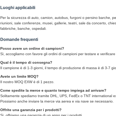
Luoghi applicabili
Per la sicurezza di auto, camion, autobus, furgoni o persino barche, per
riunioni, sale conferenze, musei, gallerie, teatri, sale da concerto, chies
fabbriche, banche, ospedali.
Domande frequenti
Posso avere un ordine di campioni?
Sì, accogliamo con favore gli ordini di campioni per testare e verificare 
Qual è il tempo di consegna?
Il campione è di 1-3 giorni, il tempo di produzione di massa è di 3-7 gior
Avete un limite MOQ?
Il nostro MOQ EXW è di 1 pezzo.
Come spedite la merce e quanto tempo impiega ad arrivare?
Solitamente spediamo tramite DHL, UPS, FedEx o TNT international expre
Possiamo anche inviare la merce via aerea e via nave se necessario.
Offrite una garanzia per i prodotti?
Sì, offriamo una garanzia di un anno per i prodotti.