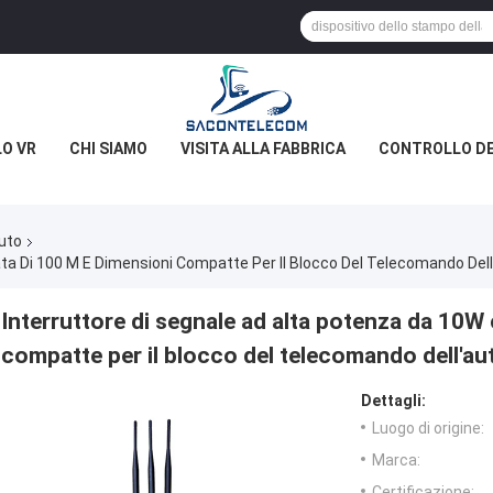
O VR
CHI SIAMO
VISITA ALLA FABBRICA
CONTROLLO DE
auto
ta Di 100 M E Dimensioni Compatte Per Il Blocco Del Telecomando Del
Interruttore di segnale ad alta potenza da 10W
compatte per il blocco del telecomando dell'au
Dettagli:
Luogo di origine:
Marca:
Certificazione: