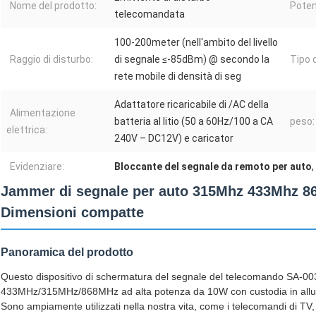
Nome del prodotto:
Poten
telecomandata
100-200meter (nell'ambito del livello
Raggio di disturbo:
di segnale ≤-85dBm) @ secondo la
Tipo 
rete mobile di densità di seg
Adattatore ricaricabile di /AC della
Alimentazione
batteria al litio (50 a 60Hz/100 a CA
peso:
elettrica:
240V – DC12V) e caricator
Evidenziare:
Bloccante del segnale da remoto per auto
,
Jammer di segnale per auto 315Mhz 433Mhz 8
Dimensioni compatte
Panoramica del prodotto
Questo dispositivo di schermatura del segnale del telecomando SA-003
433MHz/315MHz/868MHz ad alta potenza da 10W con custodia in allum
Sono ampiamente utilizzati nella nostra vita, come i telecomandi di TV,