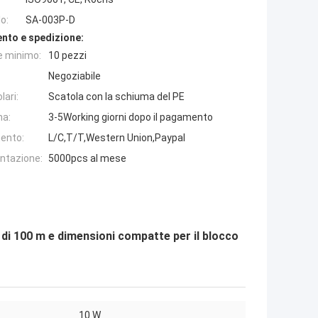
o:
SA-003P-D
nto e spedizione:
e minimo:
10 pezzi
Negoziabile
lari:
Scatola con la schiuma del PE
na:
3-5Working giorni dopo il pagamento
ento:
L/C,T/T,Western Union,Paypal
entazione:
5000pcs al mese
 di 100 m e dimensioni compatte per il blocco
10 W