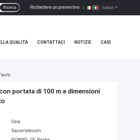
Richiedere un preventivo
|
Italian
Ricerca
LLA QUALITÀ
CONTATTACI
NOTIZIE
CASI
l'auto
 con portata di 100 m e dimensioni
to
Cina
Sacontelecom
ISO9001, CE, Rochs