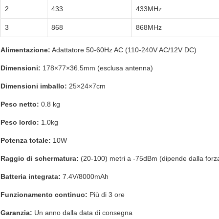
2
433
433MHz
3
868
868MHz
Alimentazione:
Adattatore 50-60Hz AC (110-240V AC/12V DC)
Dimensioni:
178×77×36.5mm (esclusa antenna)
Dimensioni imballo:
25×24×7cm
Peso netto:
0.8 kg
Peso lordo:
1.0kg
Potenza totale:
10W
Raggio di schermatura:
(20-100) metri a -75dBm (dipende dalla forza
Batteria integrata:
7.4V/8000mAh
Funzionamento continuo:
Più di 3 ore
Garanzia:
Un anno dalla data di consegna