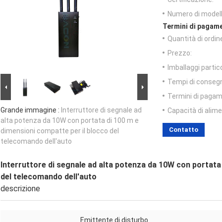
Numero di modell
Termini di pagame
Quantità di ordin
Prezzo:
Imballaggi partico
Tempi di conseg
Termini di pagam
Grande immagine :
Interruttore di segnale ad
Capacità di alim
alta potenza da 10W con portata di 100 m e
Contatto
dimensioni compatte per il blocco del
telecomando dell'auto
Interruttore di segnale ad alta potenza da 10W con portata
del telecomando dell'auto
descrizione
Emittente di disturbo