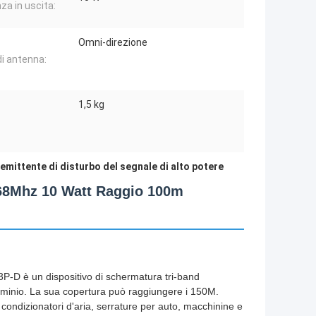
za in uscita:
Omni-direzione
di antenna:
1,5 kg
emittente di disturbo del segnale di alto potere
68Mhz 10 Watt Raggio 100m
P-D è un dispositivo di schermatura tri-band
inio. La sua copertura può raggiungere i 150M.
 condizionatori d'aria, serrature per auto, macchinine e