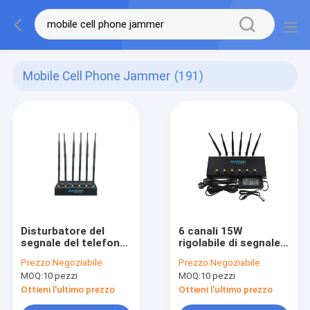
Mobile Cell Phone Jammer
(191)
Disturbatore del
6 canali 15W
segnale del telefono
rigolabile di segnale
cellulare per auto
del telefono cellulare
Prezzo:
Negoziabile
Prezzo:
Negoziabile
DC12V con 6 antenne
per il blocco 2G 3G
MOQ:
10 pezzi
MOQ:
10 pezzi
Omni e potenza di
4G
uscita di 15W per
Ottieni l'ultimo prezzo
Ottieni l'ultimo prezzo
sale conferenze