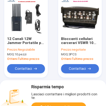
12 Canali 12W
Bloccanti cellulari
Jammer Portatile per
carcerari VSWR 10
Cellulare con Raggio
canali Bloccanti
Prezzo:
Negoziabile
Prezzo:
negotiate
di Blocco di 15m per
segnali impermeabili
MOQ:
10 pezzi
MOQ:
3PCS
Segnale Mobile
Ottieni l'ultimo prezzo
Ottieni l'ultimo prezzo
Contattaci
Contattaci
Risparmia tempo
Lasciaci contattare i migliori prodotti con
te.