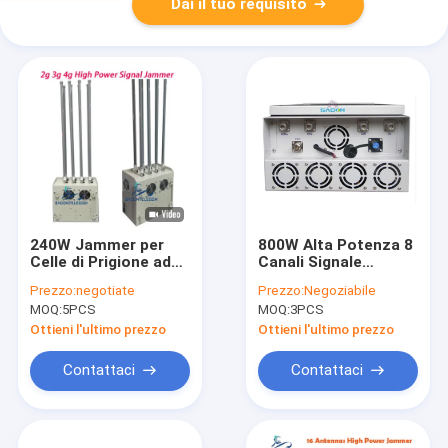
Dai il tuo requisito
240W Jammer per
800W Alta Potenza 8
Celle di Prigione ad
Canali Signale
Alta Potenza con 8
impermeabile
Prezzo:
negotiate
Prezzo:
Negoziabile
Canali e 100m di
Interruttore
MOQ:
5PCS
MOQ:
3PCS
Raggio per Strutture
Telefono cellulare
Sicure
Interruttore per
Ottieni l'ultimo prezzo
Ottieni l'ultimo prezzo
carceri
Contattaci
Contattaci