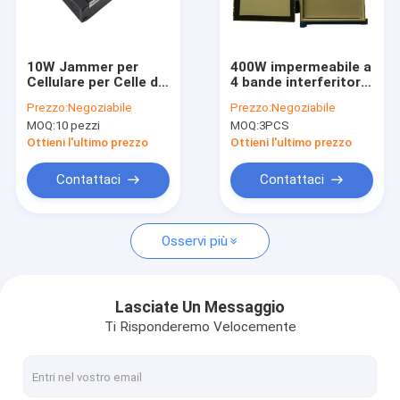
Spettacolo VR
Chi Siamo
10W Jammer per
400W impermeabile a
Cellulare per Celle di
4 bande interferitore
Visita alla fabbrica
Prigione ad Alta
del telefono cellulare
Prezzo:
Negoziabile
Prezzo:
Negoziabile
Potenza con 5 Bande
interferitore del
MOQ:
10 pezzi
MOQ:
3PCS
e Raggio di 30 Metri
segnale per carcere
Controllo della qualità
per Aree Sicure
carcere e uso
Ottieni l'ultimo prezzo
Ottieni l'ultimo prezzo
all'aperto
Contattaci
Contattaci
Contattaci
Notizie
Osservi più
Casi
Lasciate Un Messaggio
Ti Risponderemo Velocemente
Emittente di disturbo del segnale del telefono cellulare
Emittente di disturbo del segnale del telefono cellulare