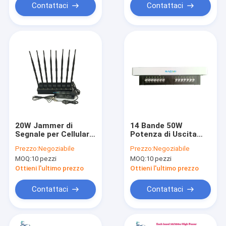
Contattaci
Contattaci
20W Jammer di
14 Bande 50W
Segnale per Cellulare
Potenza di Uscita
ad Alta Potenza con
Jammer di Segnale
Prezzo:
Negoziabile
Prezzo:
Negoziabile
8 Antenne per un
per Cellulare con
MOQ:
10 pezzi
MOQ:
10 pezzi
Raggio di Blocco di
Raggio di Blocco 5-
50m
30m
Ottieni l'ultimo prezzo
Ottieni l'ultimo prezzo
Contattaci
Contattaci