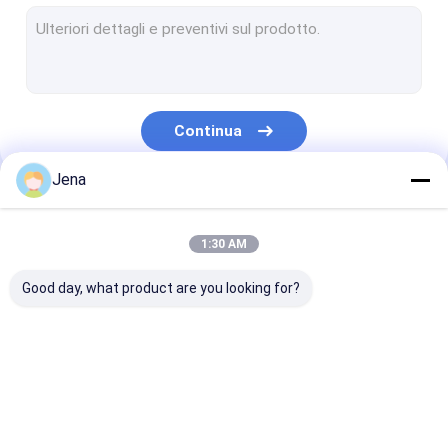
modulo di interferenza anti-drone
rilevatore anti-drone
Disturbatore di segnale drone
Continua
Emittente di disturbo di segnale WiFi
Jena
Emittente di disturbo portatile del segnale
Le Nostre Categorie
Emittenti di disturbo del telefono di cella di prigione
1:30 AM
Disattivatore GPS per cellulari
Good day, what product are you looking for?
emittente di disturbo del segnale di alto potere
Emittente di disturbo montata su veicolo
Emittente di
Emittente di
modulo di
Emittente di disturbo di Manpack
disturbo del segnale
disturbo del segnale
interferenza a
del telefono cellulare
del telefono cellulare
drone