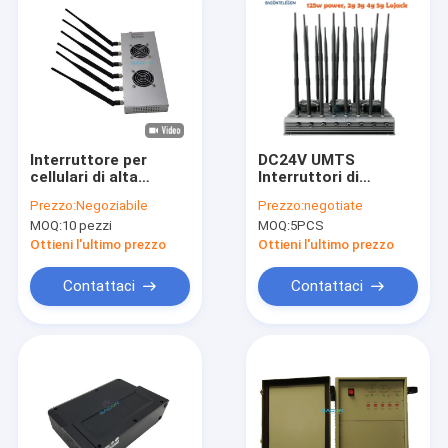
Interruttore per
DC24V UMTS
cellulari di alta
Interruttori di
potenza 12W 6 bande
cellulari carcerari 16
Prezzo:
Negoziabile
Prezzo:
negotiate
con raggio di 30 m
canali infrarossi 200-
MOQ:
10 pezzi
MOQ:
5PCS
per biblioteche e
6000Mhz
aree sicure
Ottieni l'ultimo prezzo
Ottieni l'ultimo prezzo
Contattaci
Contattaci
Casa.
Prodotti
Video