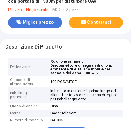
con portata di 1500m per disturbare UAV
Prezzo：Negoziabile
MOQ：2 pezzi
Miglior prezzo
Contattaci
Descrizione Di Prodotto
,
Rc drone jammer
,
Disconnettore di segnali di droni
Evidenziare
emittente di disturbo mobile del
segnale dei canali 300w 6
Capacità di
100 PCS/MESE
alimentazione
Imballato in cartone in primo luogo ed
Imballaggi
allora di rinforzo con la cassa di legno
particolari
per imballaggio este
Luogo di origine
Cina
Marca
Sacontelecom
Numero di modello
SA-006D