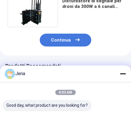
Disturbatore di segnale per
droni da 300W a 6 canali
con portata di 1500m per
disturbare UAV
Continua
Prodotti Raccomandati
Jena
6:03 AM
Good day, what product are you looking for?
10KM Long Distance
Interruttore di
Jammer per dr
Directional Drone
segnale UAV
UAV impermea