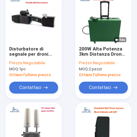
Disturbatore di
200W Alta Potenza
segnale per droni
3km Distanza Drone
UAV portatile con
Signal Jammer con 6
Prezzo:
Negoziabile
Prezzo:
Negoziabile
portata di 1,3 km,
Canali per Difesa
MOQ:
1pc
MOQ:
2 pezzi
protezione IP66 e
Anti-Drone UAV
potenza di uscita di
Ottieni l'ultimo prezzo
Ottieni l'ultimo prezzo
30 W
Contattaci
Contattaci
Casa.
Prodotti
Video