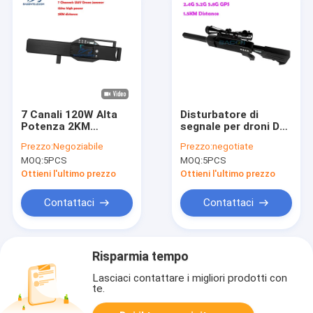
7 Canali 120W Alta
Disturbatore di
Potenza 2KM
segnale per droni DJI
Distanza Drone
Phantom 65W GPS
Prezzo:
Negoziabile
Prezzo:
negotiate
Signal Jammer
5.2G 5.8G con
MOQ:
5PCS
MOQ:
5PCS
Pistola Anti-Drone
distanza di disturbo
Jammer
di 1.5km e
Ottieni l'ultimo prezzo
Ottieni l'ultimo prezzo
impermeabilità IP55
Contattaci
Contattaci
Risparmia tempo
Lasciaci contattare i migliori prodotti con
te.