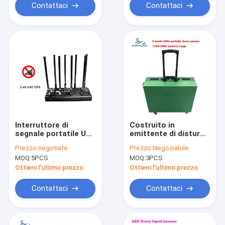
del UAV
Contattaci
Contattaci
Interruttore di
Costruito in
segnale portatile UAV
emittente di disturbo
da 150W con 8
6 del segnale del
Prezzo:
negotiate
Prezzo:
Negoziabile
antenne per
fuco del carrello
MOQ:
5PCS
MOQ:
3PCS
interferenze a lungo
della batteria
raggio
incanala la gamma di
Ottieni l'ultimo prezzo
Ottieni l'ultimo prezzo
3000m
Contattaci
Contattaci