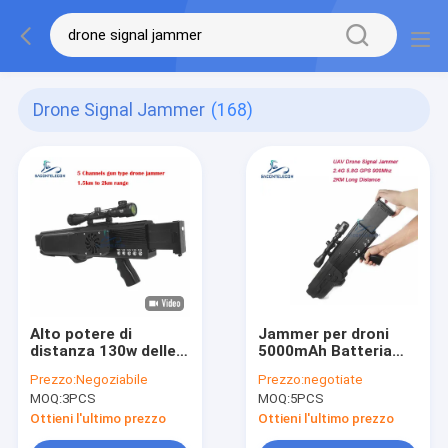
Drone Signal Jammer
(168)
Alto potere di
Jammer per droni
distanza 130w delle
5000mAh Batteria
bande 1.5km dello
2KM Portata 4 Bande
Prezzo:
Negoziabile
Prezzo:
negotiate
stampo 5
per GPS WIFI 2.4G
MOQ:
3PCS
MOQ:
5PCS
dell'emittente di
5.8G
disturbo del segnale
Ottieni l'ultimo prezzo
Ottieni l'ultimo prezzo
del fuco della pistola