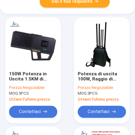
Dai il tuo requisito
150W Potenza in
Potenza di uscita
Uscita 1.5KM di
100W, Raggio di
Portata 6 Bande
jamming 2,4 km,
Prezzo:
Negoziabile
Prezzo:
Negoziabile
Multi-Frequenza
Jammer per droni a 5
MOQ:
5PCS
MOQ:
3PCS
Pistola Portatile
bande, Jammer per
Jammer per Droni per
UAV portatile
Ottieni l'ultimo prezzo
Ottieni l'ultimo prezzo
Applicazioni Anti-
Drone
Contattaci
Contattaci