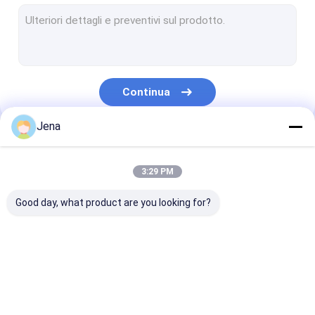
modulo di interferenza anti-drone
rilevatore anti-drone
Disturbatore di segnale drone
Continua
Emittente di disturbo di segnale WiFi
Jena
Emittente di disturbo portatile del segnale
Le Nostre Categorie
Emittenti di disturbo del telefono di cella di prigione
3:29 PM
Disattivatore GPS per cellulari
Good day, what product are you looking for?
emittente di disturbo del segnale di alto potere
Emittente di disturbo montata su veicolo
Emittente di
Emittente di
modulo di
Emittente di disturbo di Manpack
disturbo del segnale
disturbo del segnale
interferenza a
del telefono cellulare
del telefono cellulare
drone