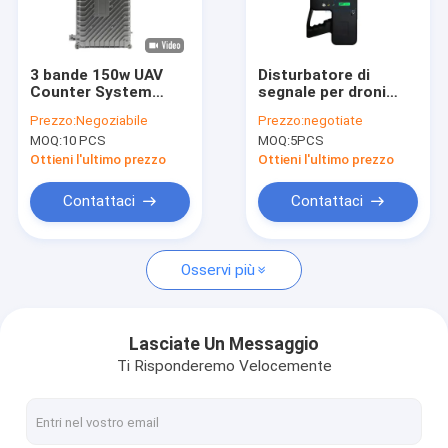
Spettacolo VR
Chi Siamo
3 bande 150w UAV
Disturbatore di
Counter System
segnale per droni
Visita alla fabbrica
Drone Signal Jammer
UAV portatile con
Prezzo:
Negoziabile
Prezzo:
negotiate
con raggio di 500m
raggio di disturbo di
MOQ:
10 PCS
MOQ:
5PCS
per FPV e difesa anti-
1,2 km, potenza di 40
Controllo della qualità
drone
W e antenna
Ottieni l'ultimo prezzo
Ottieni l'ultimo prezzo
integrata ad alto
guadagno
Contattaci
Contattaci
Contattaci
Notizie
Osservi più
Casi
Lasciate Un Messaggio
Ti Risponderemo Velocemente
Emittente di disturbo del segnale del telefono cellulare
Emittente di disturbo del segnale del telefono cellulare