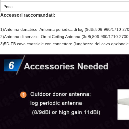
Peso
Accessori raccomandati:
1)Antenna donatrice: Antenna periodica di log (9dBi,806-960/1710-2
2)Antenna di servizio: Omni Ceiling Antenna (3dBi,806-960/1710-270
3)5D-FB cavo coassiale con connettore (lunghezza del cavo opzionale