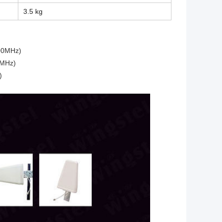
3.5 kg
700MHz)
0MHz)
)