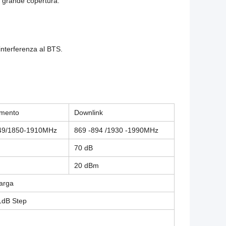
, grande copertura.
interferenza al BTS.
amento
Downlink
849/1850-1910MHz
869 -894 /1930 -1990MHz
70 dB
20 dBm
arga
1dB Step