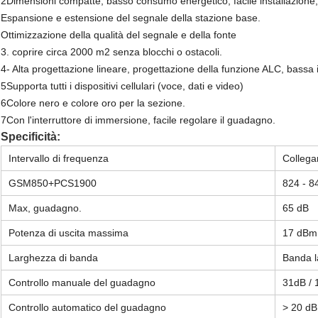
2Dimensioni compatte, basso consumo energetico, facile installazione
Espansione e estensione del segnale della stazione base.
Ottimizzazione della qualità del segnale e della fonte
3. coprire circa 2000 m2 senza blocchi o ostacoli.
4- Alta progettazione lineare, progettazione della funzione ALC, bassa 
5Supporta tutti i dispositivi cellulari (voce, dati e video)
6Colore nero e colore oro per la sezione.
7Con l'interruttore di immersione, facile regolare il guadagno.
Specificità:
Intervallo di frequenza
Colleg
GSM850+PCS1900
824 - 
Max, guadagno.
65 dB
Potenza di uscita massima
17 dBm
Larghezza di banda
Banda l
Controllo manuale del guadagno
31dB / 
Controllo automatico del guadagno
> 20 dB