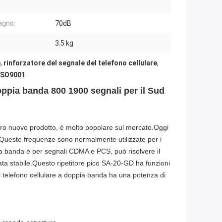
agno:
70dB
3.5 kg
e
,
rinforzatore del segnale del telefono cellulare
,
 ISO9001
oppia banda 800 1900 segnali per il Sud
stro nuovo prodotto, è molto popolare sul mercato.Oggi
ueste frequenze sono normalmente utilizzate per i
ia banda è per segnali CDMA e PCS, può risolvere il
ta stabile.
Questo ripetitore pico SA-20-GD ha funzioni
el telefono cellulare a doppia banda ha una potenza di