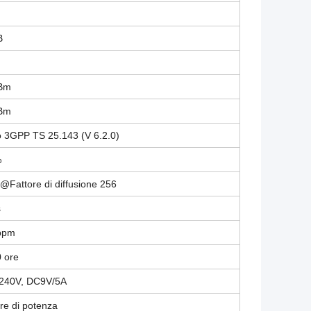
B
dBm
dBm
o 3GPP TS 25.143 (V 6.2.0)
%
@Fattore di diffusione 256
s
 ppm
 ore
240V, DC9V/5A
ore di potenza