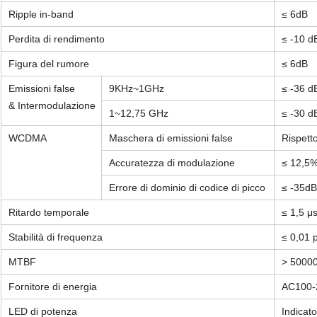
Ripple in-band
≤ 6dB
Perdita di rendimento
≤ -10 d
Figura del rumore
≤ 6dB
Emissioni false
9KHz~1GHz
≤ -36 
& Intermodulazione
1~12,75 GHz
≤ -30 
WCDMA
Maschera di emissioni false
Rispett
Accuratezza di modulazione
≤ 12,5
Errore di dominio di codice di picco
≤ -35dB
Ritardo temporale
≤ 1,5 μ
Stabilità di frequenza
≤ 0,01
MTBF
> 50000
Fornitore di energia
AC100-
LED di potenza
Indicat