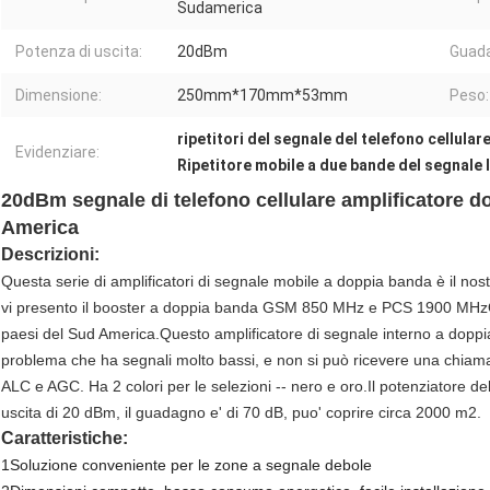
Sudamerica
Potenza di uscita:
20dBm
Guad
Dimensione:
250mm*170mm*53mm
Peso:
ripetitori del segnale del telefono cellular
Evidenziare:
Ripetitore mobile a due bande del segnale
20dBm segnale di telefono cellulare amplificatore d
America
Descrizioni:
Questa serie di amplificatori di segnale mobile a doppia banda è il no
vi presento il booster a doppia banda GSM 850 MHz e PCS 1900 MHzQ
paesi del Sud America.
Questo amplificatore di segnale interno a dopp
problema che ha segnali molto bassi, e non si può ricevere una chiama
ALC e AGC. Ha 2 colori per le selezioni -- nero e oro.Il potenziatore d
uscita di 20 dBm, il guadagno e' di 70 dB, puo' coprire circa 2000 m2.
Caratteristiche:
1Soluzione conveniente per le zone a segnale debole