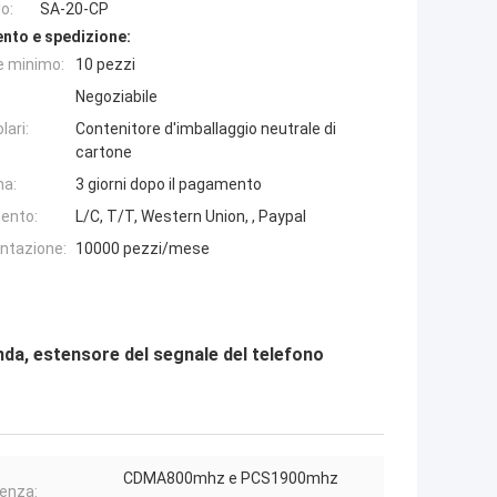
o:
SA-20-CP
nto e spedizione:
e minimo:
10 pezzi
Negoziabile
lari:
Contenitore d'imballaggio neutrale di
cartone
na:
3 giorni dopo il pagamento
ento:
L/C, T/T, Western Union, , Paypal
entazione:
10000 pezzi/mese
nda, estensore del segnale del telefono
CDMA800mhz e PCS1900mhz
enza: