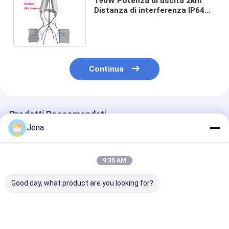
190W Potenza di uscita 2km
Distanza di interferenza IP64
UAV impermeabile Drone
Jammer
Continua
Prodotti Raccomandati
Jena
9:35 AM
Good day, what product are you looking for?
10KM Long Distance
Interruttore di
Jammer per dr
Directional Drone
segnale UAV
UAV impermea