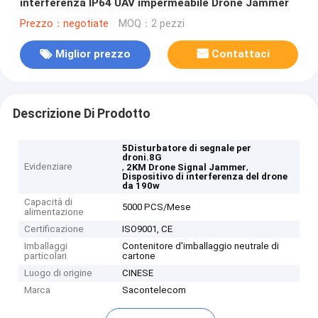
interferenza IP64 UAV impermeabile Drone Jammer
Prezzo：negotiate
MOQ：2 pezzi
Miglior prezzo
Contattaci
Descrizione Di Prodotto
5Disturbatore di segnale per
droni.8G
Evidenziare
,
,
2KM Drone Signal Jammer
Dispositivo di interferenza del drone
da 190w
Capacità di
5000 PCS/Mese
alimentazione
Certificazione
ISO9001, CE
Imballaggi
Contenitore d'imballaggio neutrale di
particolari
cartone
Luogo di origine
CINESE
Marca
Sacontelecom