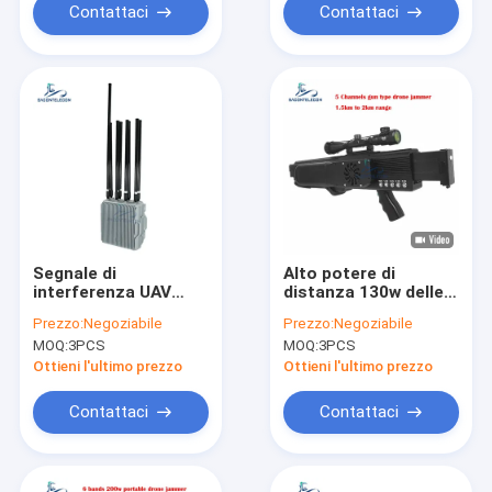
Contattaci
Contattaci
Segnale di
Alto potere di
interferenza UAV
distanza 130w delle
all'aria aperta 8
bande 1.5km dello
Prezzo:
Negoziabile
Prezzo:
Negoziabile
bande 550w Potenza
stampo 5
MOQ:
3PCS
MOQ:
3PCS
2KM fisso
dell'emittente di
disturbo del segnale
Ottieni l'ultimo prezzo
Ottieni l'ultimo prezzo
del fuco della pistola
del UAV
Contattaci
Contattaci