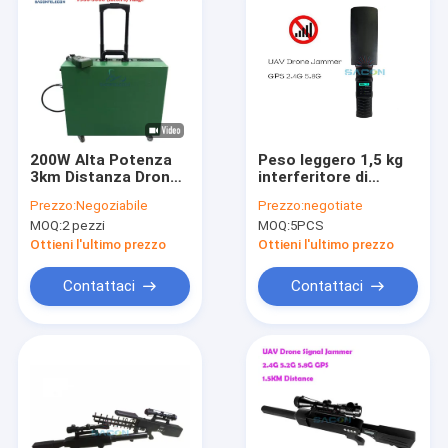
200W Alta Potenza
Peso leggero 1,5 kg
3km Distanza Drone
interferitore di
Signal Jammer con 6
segnale a drone
Prezzo:
Negoziabile
Prezzo:
negotiate
Canali per Difesa
portatile con portata
MOQ:
2 pezzi
MOQ:
5PCS
Anti-Drone UAV
di 500 m e potenza di
uscita di 20 W per
Ottieni l'ultimo prezzo
Ottieni l'ultimo prezzo
l'interferenza UAV
Contattaci
Contattaci
Casa.
Prodotti
Video