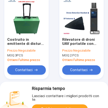
Costruito in
Rilevatore di droni
emittente di disturbo
UAV portatile con
6 del segnale del
antenna
Prezzo:
Negoziabile
Prezzo:
Negoziabile
fuco del carrello
omnidirezionale a 3
MOQ:
3PCS
MOQ:
2 PCS
della batteria
km di distanza di
incanala la gamma di
rilevamento e
Ottieni l'ultimo prezzo
Ottieni l'ultimo prezzo
3000m
rilevamento passivo
per serie DJI
Contattaci
Contattaci
Risparmia tempo
Lasciaci contattare i migliori prodotti con
te.