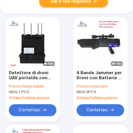
Dai il tuo requisito
Detettore di droni
4 Bande Jammer per
UAV portatile con
Droni con Batteria da
portata di 10 km e
5000mAh e Portata
Prezzo:
Negoziabile
Prezzo:
negotiate
capacità multi-
di 2KM per Bloccare
MOQ:
1 PCS
MOQ:
5PCS
frequenza
Segnali UAV
Ottieni l'ultimo prezzo
Ottieni l'ultimo prezzo
Contattaci
Contattaci