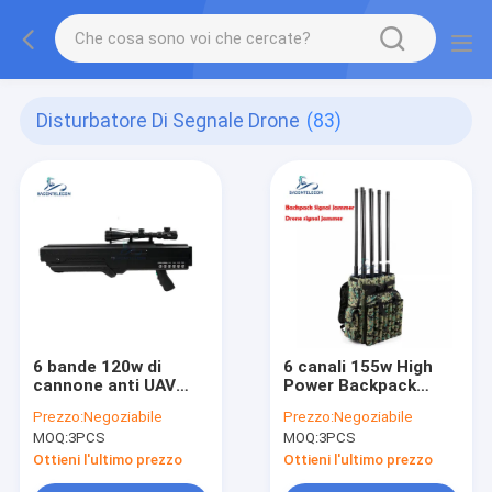
Disturbatore Di Segnale Drone
(83)
6 bande 120w di
6 canali 155w High
cannone anti UAV
Power Backpack
drone signal jammer,
Jammer
Prezzo:
Negoziabile
Prezzo:
Negoziabile
1 km portabile drone
MOQ:
3PCS
MOQ:
3PCS
jammer
Ottieni l'ultimo prezzo
Ottieni l'ultimo prezzo