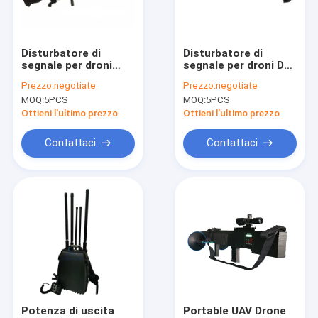
Spettacolo VR
Chi Siamo
Disturbatore di
Disturbatore di
segnale per droni
segnale per droni DJI
Visita alla fabbrica
UAV da 65W 1.5km
Phantom 65W GPS
Prezzo:
negotiate
Prezzo:
negotiate
Tipo 65W con
5.2G 5.8G con
MOQ:
5PCS
MOQ:
5PCS
custodia
distanza di disturbo
Controllo della qualità
impermeabile IP55
di 1.5km e
Ottieni l'ultimo prezzo
Ottieni l'ultimo prezzo
per protezione VIP
impermeabilità IP55
Contattaci
Contattaci
Contattaci
Notizie
Casi
Emittente di disturbo del segnale del telefono cellulare
Emittente di disturbo del segnale del telefono cellulare
Potenza di uscita
Portable UAV Drone