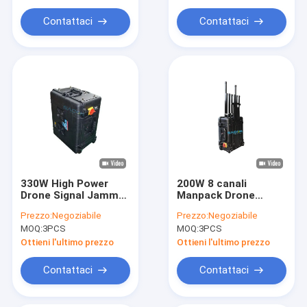
Bloccante di bombe per convoglio
neutralizzazione
disturbo di 100-300m
degli UAV
Contattaci
Contattaci
interferitore di segnale a distanza per auto
stampo dell'emittente di disturbo del segnale 5G
ripetitore mobile del segnale
330W High Power
200W 8 canali
Drone Signal Jammer
Manpack Drone
con 6 antenne e 1km
Signal Jammer con
Prezzo:
Negoziabile
Prezzo:
Negoziabile
Range per squadre
700m di portata per
MOQ:
3PCS
MOQ:
3PCS
SWAT
carceri e uso
Ottieni l'ultimo prezzo
Ottieni l'ultimo prezzo
Contattaci
Contattaci