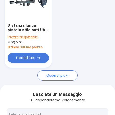
Distanza lunga
pistola stile anti UAV
Jammer con 2000m
Prezzo:
Negoziabile
di disturbo di gamma
MOQ:
5PCS
e GPS, 2.4G, 5.8G
Frequenza
Ottieni l'ultimo prezzo
Contattaci
Osservi più
Lasciate Un Messaggio
Ti Risponderemo Velocemente