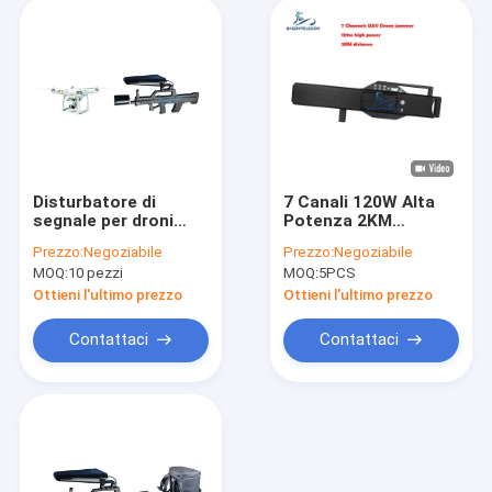
Disturbatore di
7 Canali 120W Alta
segnale per droni
Potenza 2KM
UAV portatile a
Distanza Drone
Prezzo:
Negoziabile
Prezzo:
Negoziabile
forma di pistola con
Signal Jammer
MOQ:
10 pezzi
MOQ:
5PCS
15W di potenza e
Pistola Anti-Drone
2000m di raggio di
Jammer
Ottieni l'ultimo prezzo
Ottieni l'ultimo prezzo
disturbo
Contattaci
Contattaci